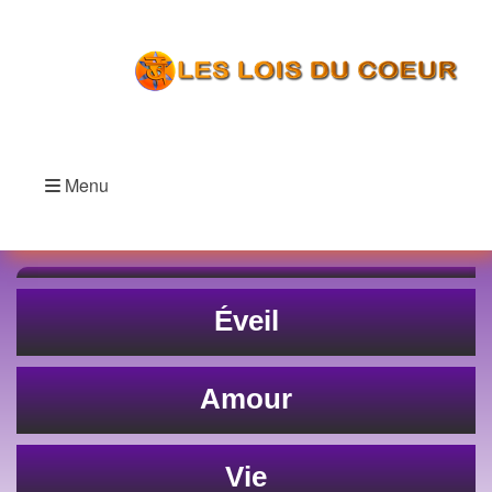
Menu
Éveil
Amour
Vie