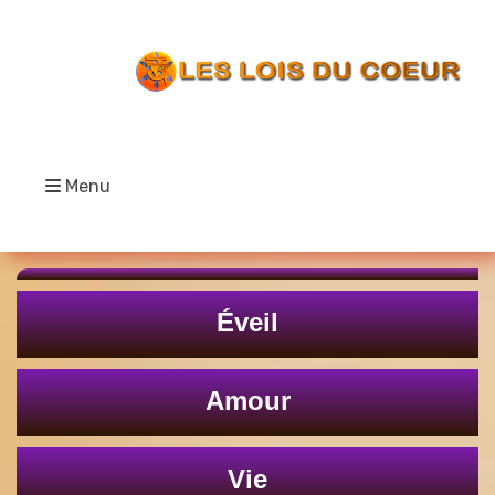
Menu
Éveil
Amour
Vie