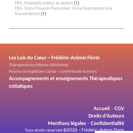
FA4_Podcasts vidéos et audios
(1)
FA5- Votre Pouvoir Personnel : De la Soumission à la
Souveraineté
(1)
Les Lois du Cœur ~ Frédéric-Arémis Florin
Thérapeute Architecte-Alchimiste
Psycho-Energéticien Canal – Conférencier Ecrivain
Accompagnements et enseignements Thérapeutiques
Initiatiques
Accueil
–
CGV
Droits d'Auteurs
Mentions légales
–
Confidentialité
s ©2026 – Frédéric-Arémis Florin
Tous droits réservé