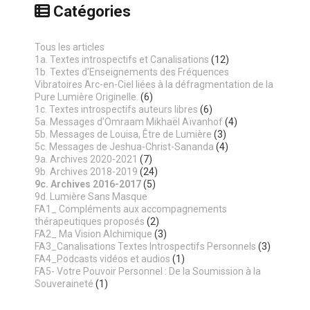
Catégories
Tous les articles
1a. Textes introspectifs et Canalisations
(12)
1b. Textes d'Enseignements des Fréquences
Vibratoires Arc-en-Ciel liées à la défragmentation de la
Pure Lumière Originelle.
(6)
1c. Textes introspectifs auteurs libres
(6)
5a. Messages d'Omraam Mikhaël Aïvanhof
(4)
5b. Messages de Louisa, Être de Lumière
(3)
5c. Messages de Jeshua-Christ-Sananda
(4)
9a. Archives 2020-2021
(7)
9b. Archives 2018-2019
(24)
9c. Archives 2016-2017
(5)
9d. Lumière Sans Masque
FA1_ Compléments aux accompagnements
thérapeutiques proposés
(2)
FA2_ Ma Vision Alchimique
(3)
FA3_Canalisations Textes Introspectifs Personnels
(3)
FA4_Podcasts vidéos et audios
(1)
FA5- Votre Pouvoir Personnel : De la Soumission à la
Souveraineté
(1)