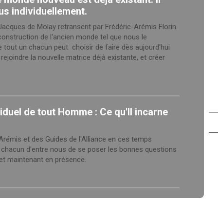
us individuellement.
acques de Molay retranscrit par Frédéric-Arémis Florin.
construction de l'ancien monde tel que nous le
 tout un chacun peut choisir de faire dès aujourd'hui
ejoindre la nouvelle matrice déjà existante, et créer
iduel de tout Homme : Ce qu'Il incarne
rémis et des Guides de l'Alliance en ces temps
 chacun d'entre nous de se poser les bonnes questions
ci et maintenant en présence.