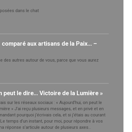
posées dans le chat
s comparé aux artisans de la Paix... –
ie des autres autour de vous, parce que vous aurez
n peut le dire… Victoire de la Lumière »
ais sur les réseaux sociaux : « Aujourd’hui, on peut le
umière » J’ai reçu plusieurs messages, et en privé et en
ant pourquoi j’écrivais cela, et si j’étais au courant
Le temps d’un instant, pour moi, pour répondre à vos
a réponse s’articule autour de plusieurs axes…