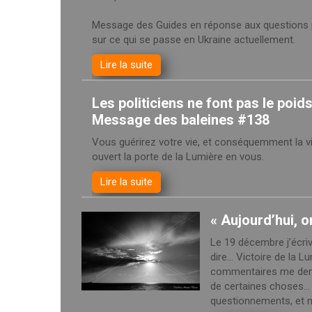
Message des Guides en réponse aux questions 
sur ce qui se passe en Ukraine actuellement.
Lire la suite
Les politiciens ne font pas le poid
Message des baleines #138
Vous guérirez votre vie, et conséquemment la v
ouvert la porte de la Lumière en vous.
Lire la suite
« Aujourd’hui, o
Le 19 décembre j’écriv
dire… Victoire de la L
commentaires me demand
de certaines choses… 
questionnements, et m