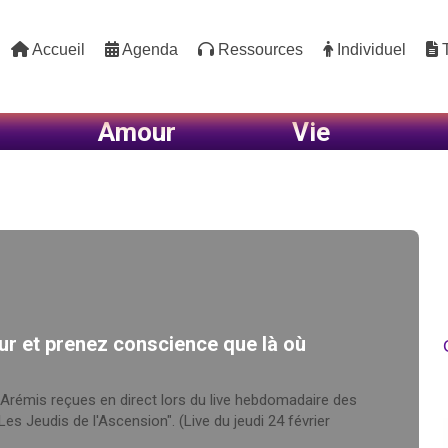
Accueil
Agenda
Ressources
Individuel
T
Amour
Vie
ur et prenez conscience que là où
-Arémis reçues en direct lors du live hebdomadaire des
s Jeudis de l'Ascension". (Live du jeudi 24 février