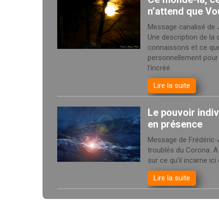
n’attend que Vo
Message canalisé de J
Une description de la 
connaissons et ce que
personnellement pour r
l'incréé.
Lire la suite
Le pouvoir indiv
en présence
Message de Frédéric-A
troublés du Corona. A
sur ce qu'il incarne i
Lire la suite