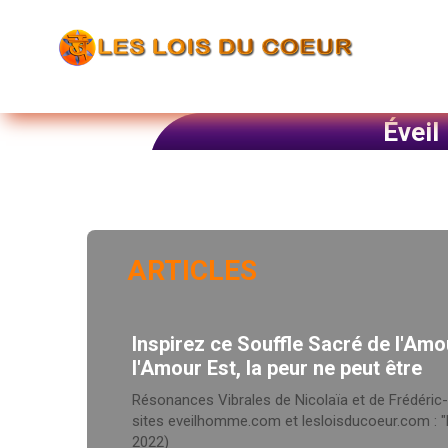
Éveil
ARTICLES
Inspirez ce Souffle Sacré de l'Amo
l'Amour Est, la peur ne peut être
Résonances Vibrales de Nicolaïa et de Frédéric
sites eveilhomme.com et lesloisducoeur.com : "Le
2022)