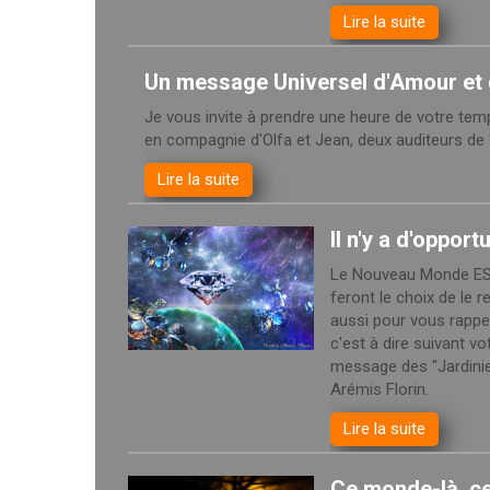
Lire la suite
Un message Universel d'Amour et
Je vous invite à prendre une heure de votre temp
en compagnie d'Olfa et Jean, deux auditeurs de "L
Lire la suite
Il n'y a d'opport
Le Nouveau Monde EST 
feront le choix de le 
aussi pour vous rappe
c'est à dire suivant v
message des "Jardinier
Arémis Florin.
Lire la suite
Ce monde-là, ce