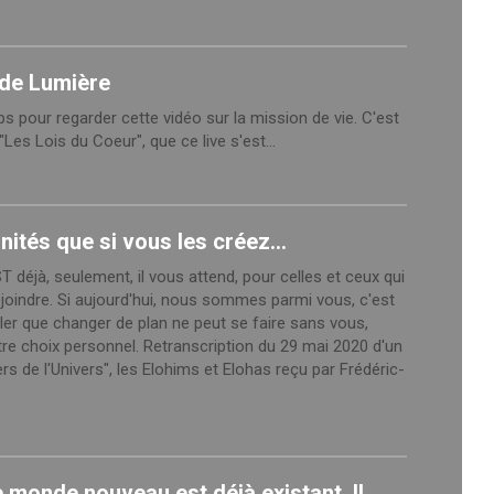
 de Lumière
s pour regarder cette vidéo sur la mission de vie. C'est
es Lois du Coeur", que ce live s'est...
unités que si vous les créez...
déjà, seulement, il vous attend, pour celles et ceux qui
rejoindre. Si aujourd'hui, nous sommes parmi vous, c'est
ler que changer de plan ne peut se faire sans vous,
otre choix personnel. Retranscription du 29 mai 2020 d'un
s de l'Univers", les Elohims et Elohas reçu par Frédéric-
 monde nouveau est déjà existant. Il