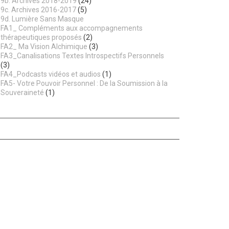
9b. Archives 2018-2019
(24)
9c. Archives 2016-2017
(5)
9d. Lumière Sans Masque
FA1_ Compléments aux accompagnements
thérapeutiques proposés
(2)
FA2_ Ma Vision Alchimique
(3)
FA3_Canalisations Textes Introspectifs Personnels
(3)
FA4_Podcasts vidéos et audios
(1)
FA5- Votre Pouvoir Personnel : De la Soumission à la
Souveraineté
(1)