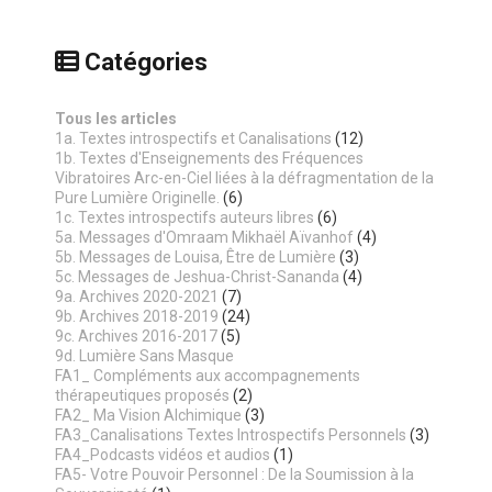
Catégories
Tous les articles
1a. Textes introspectifs et Canalisations
(12)
1b. Textes d'Enseignements des Fréquences
Vibratoires Arc-en-Ciel liées à la défragmentation de la
Pure Lumière Originelle.
(6)
1c. Textes introspectifs auteurs libres
(6)
5a. Messages d'Omraam Mikhaël Aïvanhof
(4)
5b. Messages de Louisa, Être de Lumière
(3)
5c. Messages de Jeshua-Christ-Sananda
(4)
9a. Archives 2020-2021
(7)
9b. Archives 2018-2019
(24)
9c. Archives 2016-2017
(5)
9d. Lumière Sans Masque
FA1_ Compléments aux accompagnements
thérapeutiques proposés
(2)
FA2_ Ma Vision Alchimique
(3)
FA3_Canalisations Textes Introspectifs Personnels
(3)
FA4_Podcasts vidéos et audios
(1)
FA5- Votre Pouvoir Personnel : De la Soumission à la