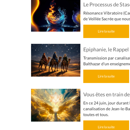
Le Processus de Stase
Résonance Vibratoire (Cana
de Veillée Sacrée que nou
Lire la suite
Epiphanie, le Rappel
Transmission par canalisat
Balthazar d'un enseigneme
Lire la suite
Vous êtes en train d
En ce 24 juin, jour durant 
canalisation de Jean-le-B
toutes et tous.
Lire la suite