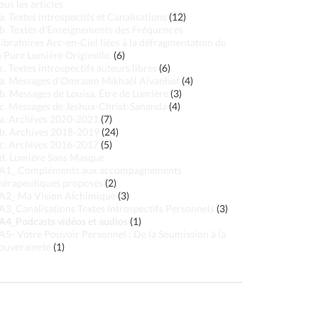
ous les articles
a. Textes introspectifs et Canalisations
(12)
b. Textes d'Enseignements des Fréquences
ibratoires Arc-en-Ciel liées à la défragmentation de
a Pure Lumière Originelle.
(6)
c. Textes introspectifs auteurs libres
(6)
a. Messages d'Omraam Mikhaël Aïvanhof
(4)
b. Messages de Louisa, Être de Lumière
(3)
c. Messages de Jeshua-Christ-Sananda
(4)
a. Archives 2020-2021
(7)
b. Archives 2018-2019
(24)
c. Archives 2016-2017
(5)
d. Lumière Sans Masque
A1_ Compléments aux accompagnements
hérapeutiques proposés
(2)
A2_ Ma Vision Alchimique
(3)
A3_Canalisations Textes Introspectifs Personnels
(3)
A4_Podcasts vidéos et audios
(1)
A5- Votre Pouvoir Personnel : De la Soumission à la
ouveraineté
(1)