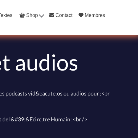
extes
Shop
Contact
Membres
t audios
s podcasts vid&eacute;os ou audios pour :<br
 de l&#39;&Ecirc;tre Humain ;<br />