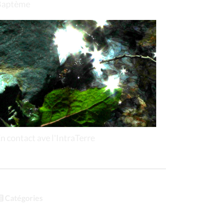
Baptème
n contact ave l'IntraTerre
Catégories