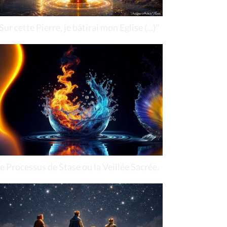
Sur cette Pierre, je bâtirai mon Eglise (...)"
e Processus de Stase ou la Veillée Sacrée.