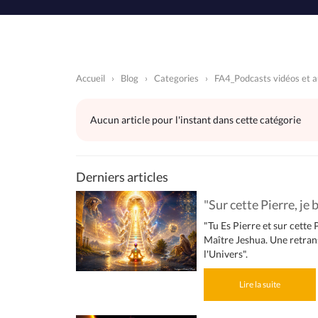
Accueil
›
Blog
›
Categories
›
FA4_Podcasts vidéos et a
Aucun article pour l'instant dans cette catégorie
Derniers articles
"Sur cette Pierre, je b
"Tu Es Pierre et sur cette 
Maître Jeshua. Une retran
l'Univers".
Lire la suite