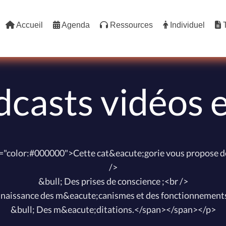
Accueil
Agenda
Ressources
Individuel
T
casts vidéos e
="color:#000000">Cette cat&eacute;gorie vous propose de
/>
&bull; Des prises de conscience ;<br />
onnaissance des m&eacute;canismes et des fonctionnements
&bull; Des m&eacute;ditations.</span></span></p>