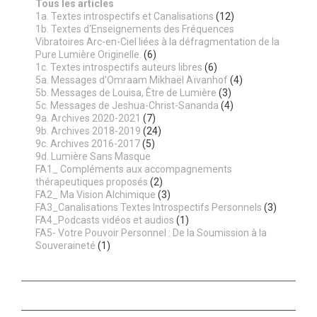
Tous les articles
1a. Textes introspectifs et Canalisations
(12)
1b. Textes d'Enseignements des Fréquences
Vibratoires Arc-en-Ciel liées à la défragmentation de la
Pure Lumière Originelle.
(6)
1c. Textes introspectifs auteurs libres
(6)
5a. Messages d'Omraam Mikhaël Aïvanhof
(4)
5b. Messages de Louisa, Être de Lumière
(3)
5c. Messages de Jeshua-Christ-Sananda
(4)
9a. Archives 2020-2021
(7)
9b. Archives 2018-2019
(24)
9c. Archives 2016-2017
(5)
9d. Lumière Sans Masque
FA1_ Compléments aux accompagnements
thérapeutiques proposés
(2)
FA2_ Ma Vision Alchimique
(3)
FA3_Canalisations Textes Introspectifs Personnels
(3)
FA4_Podcasts vidéos et audios
(1)
FA5- Votre Pouvoir Personnel : De la Soumission à la
Souveraineté
(1)